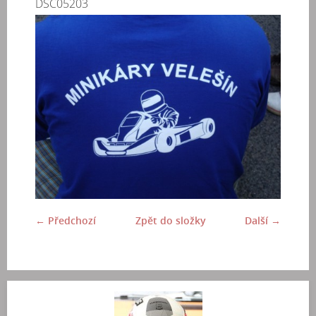
DSC05203
← Předchozí
Zpět do složky
Další →