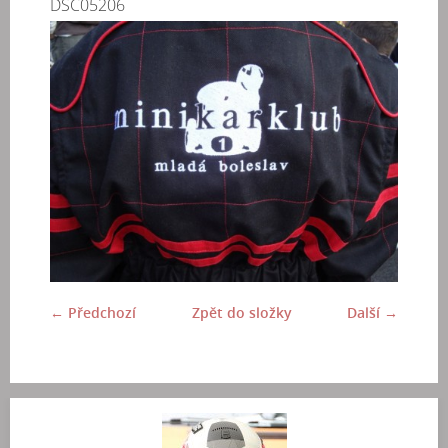
DSC05206
← Předchozí
Zpět do složky
Další →