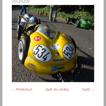
DSC05209
← Předchozí
Zpět do složky
Další →