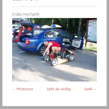
6.táta mechanik
← Předchozí
Zpět do složky
Další →