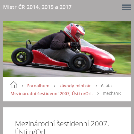
Mistr ČR 2014, 2015 a 2017
Fotoalbum
závody minikár
6.táta
mechanik
Mezinárodní šestidenní 2007, Ústí n/Orl.
Mezinárodní šestidenní 2007,
Ústí n/Orl.