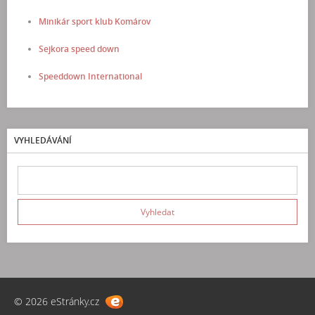
Minikár sport klub Komárov
Sejkora speed down
Speeddown International
VYHLEDÁVÁNÍ
© 2026 eStránky.cz