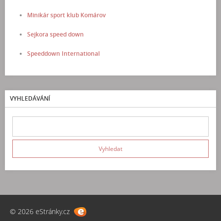
Minikár sport klub Komárov
Sejkora speed down
Speeddown International
VYHLEDÁVÁNÍ
© 2026 eStránky.cz