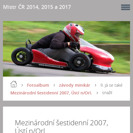
Mistr ČR 2014, 2015 a 2017
Fotoalbum
závody minikár
9. já se také
snažil
Mezinárodní šestidenní 2007, Ústí n/Orl.
Mezinárodní šestidenní 2007,
Ústí n/Orl.