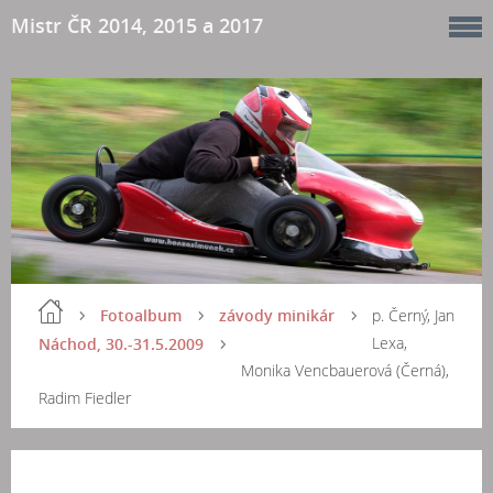
Mistr ČR 2014, 2015 a 2017
Fotoalbum
závody minikár
p. Černý, Jan
Lexa,
Náchod, 30.-31.5.2009
Monika Vencbauerová (Černá),
Radim Fiedler