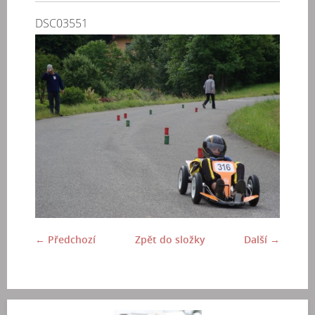
DSC03551
← Předchozí
Zpět do složky
Další →