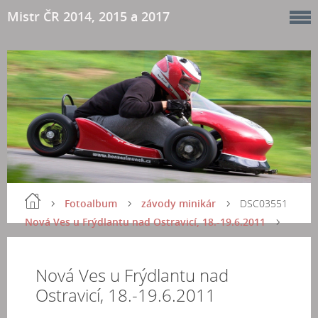
Mistr ČR 2014, 2015 a 2017
Fotoalbum
závody minikár
DSC03551
Nová Ves u Frýdlantu nad Ostravicí, 18.-19.6.2011
Nová Ves u Frýdlantu nad
Ostravicí, 18.-19.6.2011