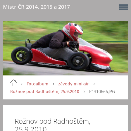
Mistr ČR 2014, 2015 a 2017
Fotoalbum
závody minikár
Rožnov pod Radhoštěm, 25.9.2010
P1310666.JPG
Rožnov pod Radhoštěm,
25.9.2010