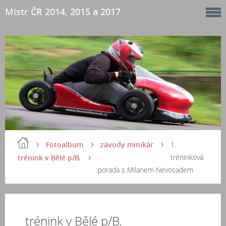
Mistr ČR 2014, 2015 a 2017
Fotoalbum
závody minikár
1.
tréninková
trénink v Bělé p/B.
porada s Milanem Nevosadem
trénink v Bělé p/B.