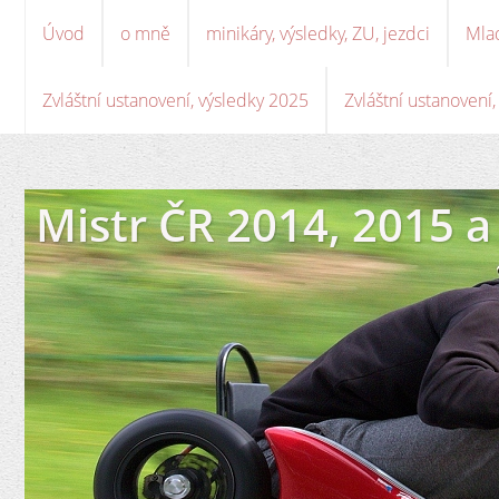
Úvod
o mně
minikáry, výsledky, ZU, jezdci
Mla
Zvláštní ustanovení, výsledky 2025
Zvláštní ustanovení
Mistr ČR 2014, 2015 a