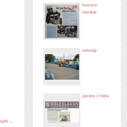
historie
minikár
nehody
zprávy z tisku
Další →