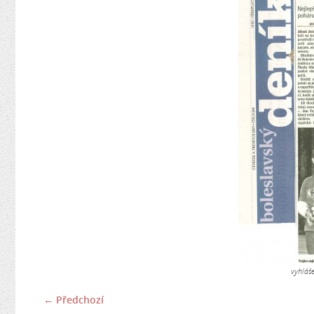
vyhláš
← Předchozí