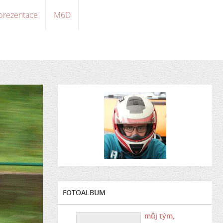
 prezentace
M6D
FOTOALBUM
můj tým,