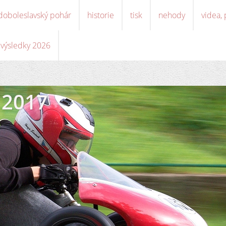
doboleslavský pohár
historie
tisk
nehody
videa,
, výsledky 2026
 2017