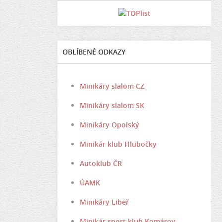
OBLÍBENÉ ODKAZY
Minikáry slalom CZ
Minikáry slalom SK
Minikáry Opolský
Minikár klub Hlubočky
Autoklub ČR
ÚAMK
Minikáry Libeř
Minikár sport klub Komárov