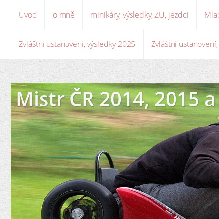
Úvod
o mně
minikáry, výsledky, ZU, jezdci
Mla
Zvláštní ustanovení, výsledky 2025
Zvláštní ustanovení
Mistr ČR 2014, 2015 a