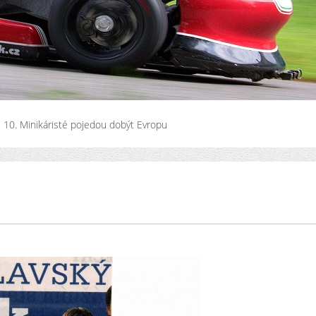
10. Minikáristé pojedou dobýt Evropu