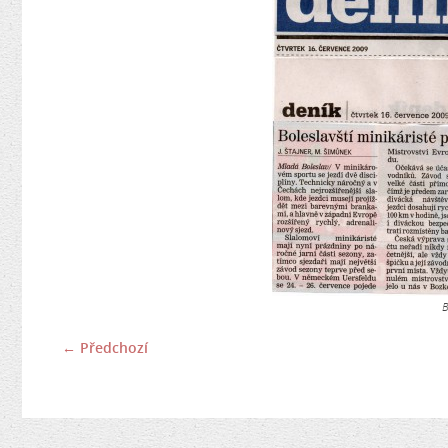
B
← Předchozí