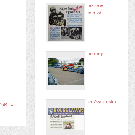
historie
minikár
nehody
zprávy z tisku
Další →