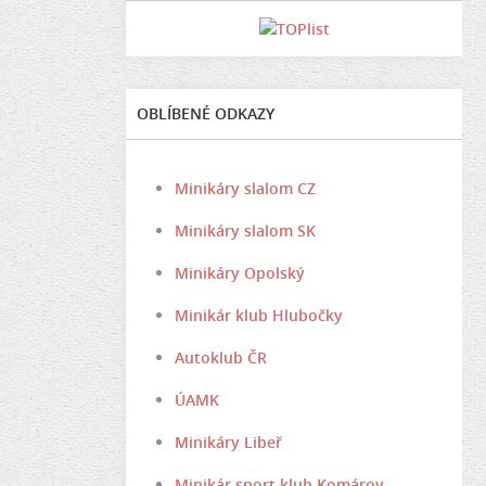
OBLÍBENÉ ODKAZY
Minikáry slalom CZ
Minikáry slalom SK
Minikáry Opolský
Minikár klub Hlubočky
Autoklub ČR
ÚAMK
Minikáry Libeř
Minikár sport klub Komárov