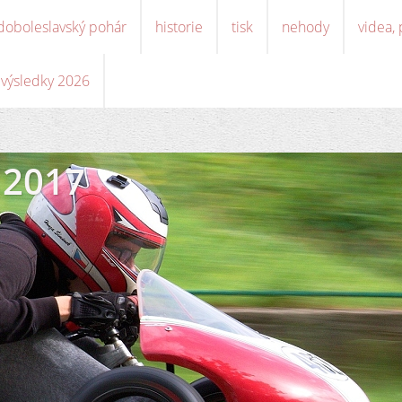
doboleslavský pohár
historie
tisk
nehody
videa,
, výsledky 2026
 2017