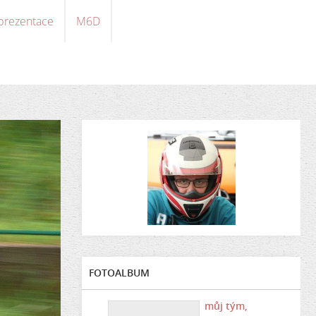
 prezentace
M6D
FOTOALBUM
můj tým,