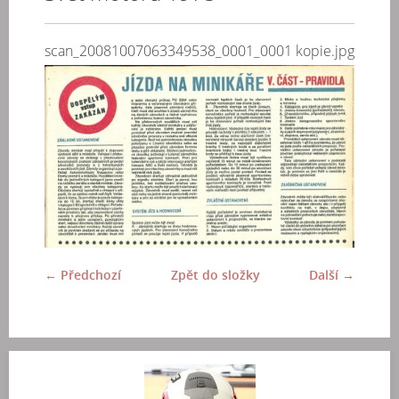
scan_20081007063349538_0001_0001 kopie.jpg
← Předchozí
Zpět do složky
Další →