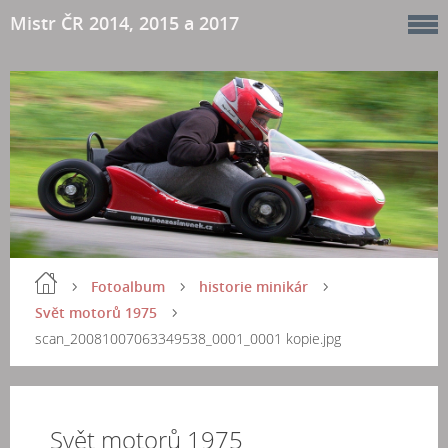
Mistr ČR 2014, 2015 a 2017
Fotoalbum
historie minikár
Svět motorů 1975
scan_20081007063349538_0001_0001 kopie.jpg
Svět motorů 1975