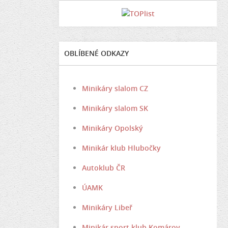
OBLÍBENÉ ODKAZY
Minikáry slalom CZ
Minikáry slalom SK
Minikáry Opolský
Minikár klub Hlubočky
Autoklub ČR
ÚAMK
Minikáry Libeř
Minikár sport klub Komárov