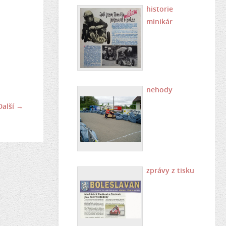
historie
minikár
nehody
Další →
zprávy z tisku