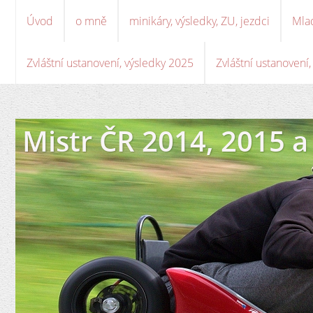
Úvod
o mně
minikáry, výsledky, ZU, jezdci
Mla
Zvláštní ustanovení, výsledky 2025
Zvláštní ustanovení
Mistr ČR 2014, 2015 a