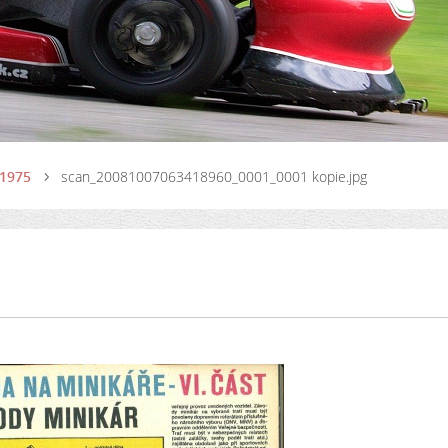
 1975
scan_20081007063418960_0001_0001 kopie.jpg