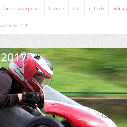
doboleslavský pohár
historie
tisk
nehody
videa,
, výsledky 2026
 2017