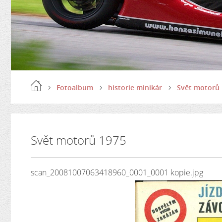
Fotoalbum
historie minikár
Svět motorů
Svět motorů 1975
scan_20081007063418960_0001_0001 kopie.jpg