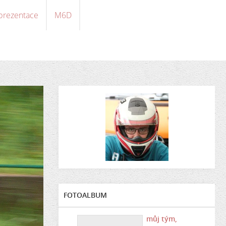
 prezentace
M6D
FOTOALBUM
můj tým,