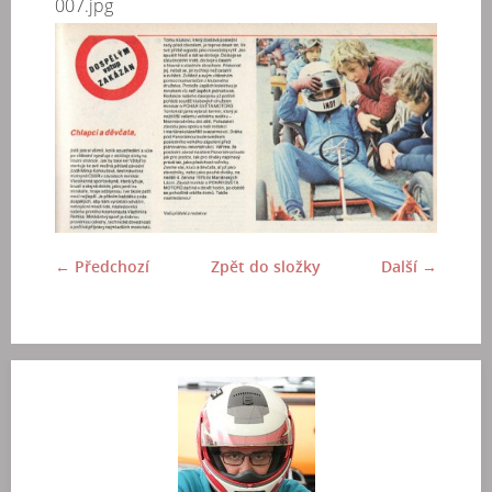
007.jpg
← Předchozí
Zpět do složky
Další →