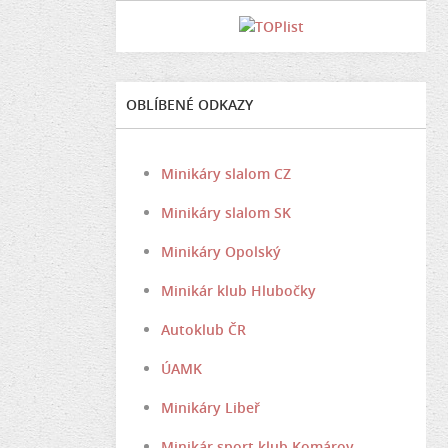
OBLÍBENÉ ODKAZY
Minikáry slalom CZ
Minikáry slalom SK
Minikáry Opolský
Minikár klub Hlubočky
Autoklub ČR
ÚAMK
Minikáry Libeř
Minikár sport klub Komárov