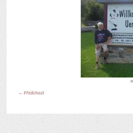
s
← Předchozí