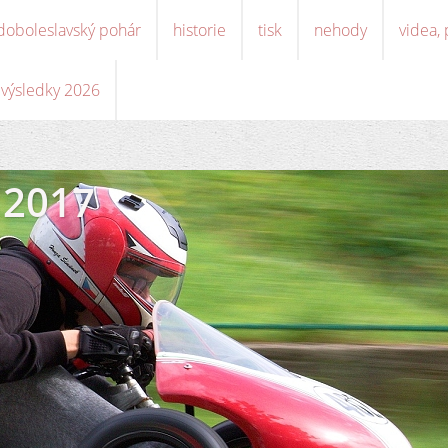
doboleslavský pohár
historie
tisk
nehody
videa,
, výsledky 2026
 2017