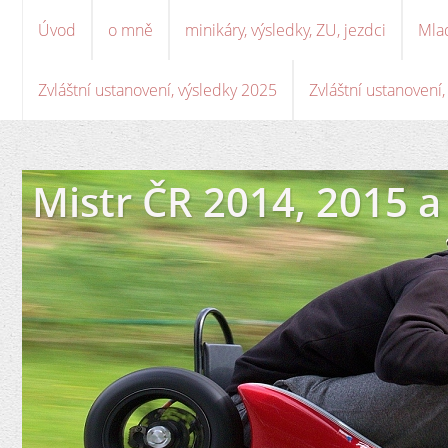
Úvod
o mně
minikáry, výsledky, ZU, jezdci
Mla
Zvláštní ustanovení, výsledky 2025
Zvláštní ustanovení
Mistr ČR 2014, 2015 a