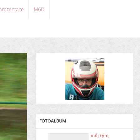
 prezentace
M6D
FOTOALBUM
můj tým,