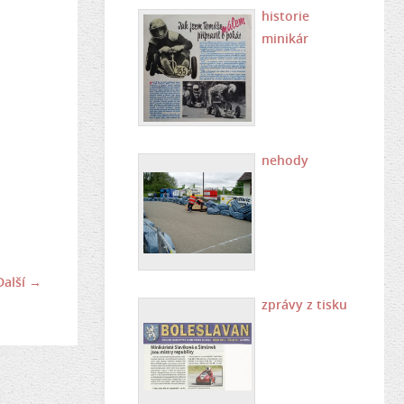
historie
minikár
nehody
Další →
zprávy z tisku