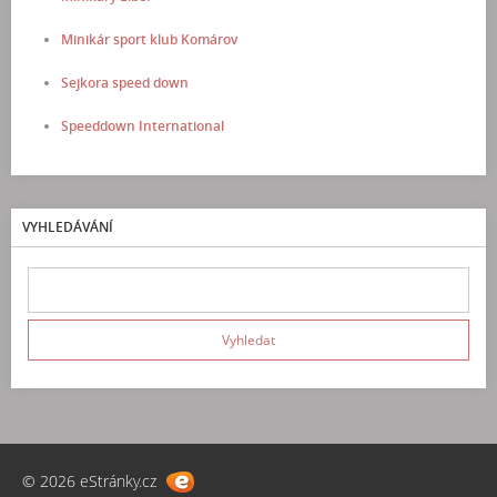
Minikár sport klub Komárov
Sejkora speed down
Speeddown International
VYHLEDÁVÁNÍ
© 2026 eStránky.cz