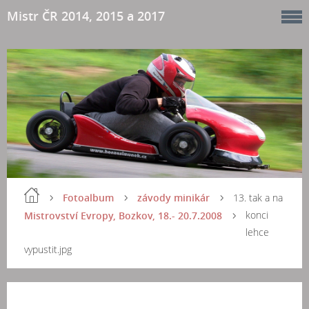
Mistr ČR 2014, 2015 a 2017
Fotoalbum
závody minikár
13. tak a na
konci
Mistrovství Evropy, Bozkov, 18.- 20.7.2008
lehce
vypustit.jpg