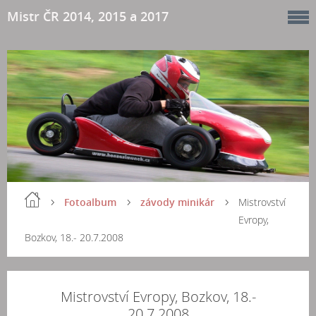
Mistr ČR 2014, 2015 a 2017
Fotoalbum
závody minikár
Mistrovství
Evropy,
Bozkov, 18.- 20.7.2008
Mistrovství Evropy, Bozkov, 18.-
20.7.2008