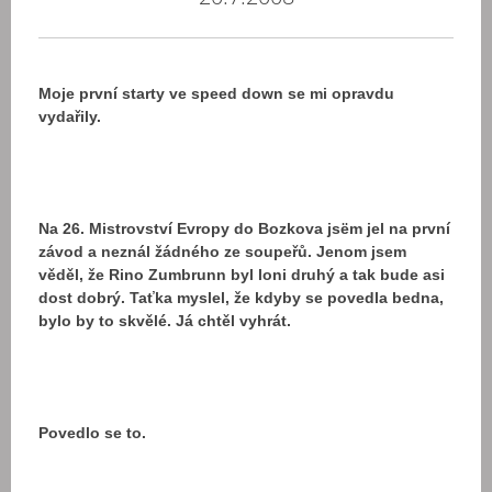
Moje první starty ve speed down se mi opravdu
vydařily.
Na 26. Mistrovství Evropy do Bozkova jsëm jel na první
závod a neznál žádného ze soupeřů. Jenom jsem
věděl, že Rino Zumbrunn byl loni druhý a tak bude asi
dost dobrý. Taťka myslel, že kdyby se povedla bedna,
bylo by to skvělé. Já chtěl vyhrát.
Povedlo se to.