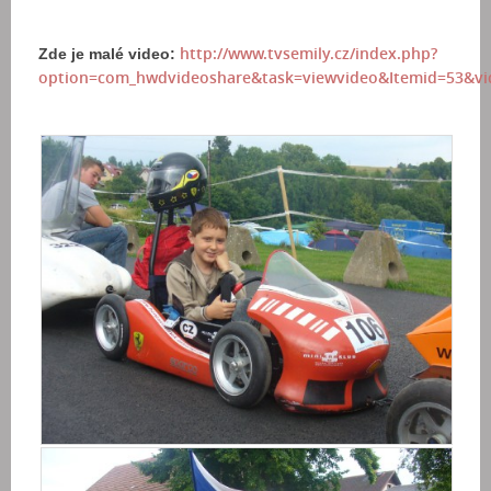
http://www.tvsemily.cz/index.php?
Zde je malé video:
option=com_hwdvideoshare&task=viewvideo&Itemid=53&vi