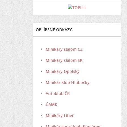
OBLÍBENÉ ODKAZY
Minikáry slalom CZ
Minikáry slalom SK
Minikáry Opolský
Minikár klub Hlubočky
Autoklub ČR
ÚAMK
Minikáry Libeř
Minikár sport klub Komárov