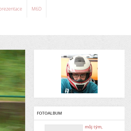
 prezentace
M6D
FOTOALBUM
můj tým,