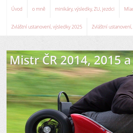
Úvod
o mně
minikáry, výsledky, ZU, jezdci
Mla
Zvláštní ustanovení, výsledky 2025
Zvláštní ustanovení
Mistr ČR 2014, 2015 a