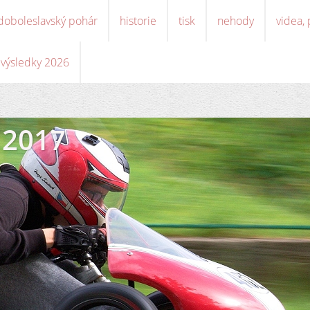
doboleslavský pohár
historie
tisk
nehody
videa,
, výsledky 2026
 2017