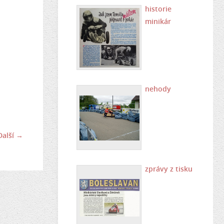
historie
minikár
nehody
Další →
zprávy z tisku