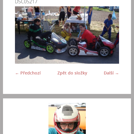
DSC05217
← Předchozí
Zpět do složky
Další →