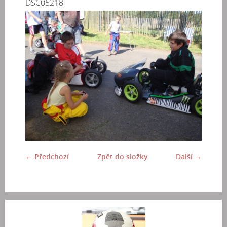
DSC05218
← Předchozí
Zpět do složky
Další →