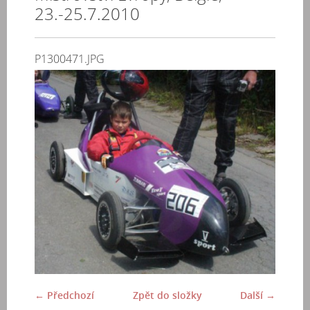
23.-25.7.2010
P1300471.JPG
← Předchozí
Zpět do složky
Další →